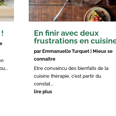
 !
En finir avec deux
frustrations en cuisin
e
par
Emmanuelle Turquet
|
Mieux se
connaître
en
u...
Etre convaincu des bienfaits de la
cuisine thérapie, c’est partir du
constat...
lire plus