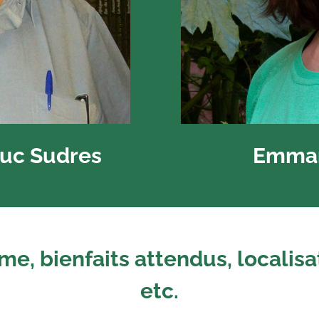
Luc Sudres
Emman
, bienfaits attendus, localisat
etc.