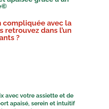
ie©
n compliquée avec la
us retrouvez dans
l’un
ants ?
ix avec votre assiette et de
rt apaisé, serein et intuitif