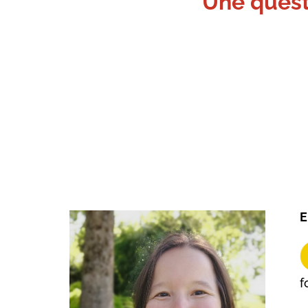
Une quest
E
f