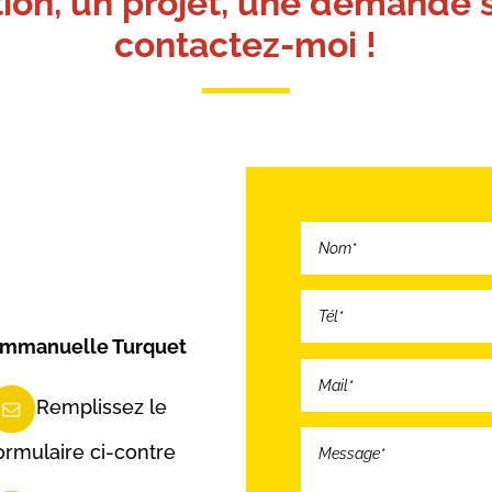
ion, un projet, une demande s
contactez-moi !
mmanuelle Turquet
Remplissez le
ormulaire ci-contre