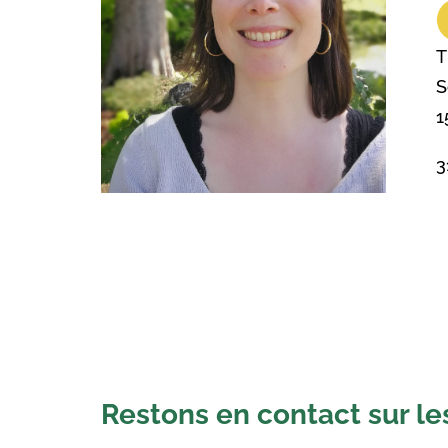
T
S
1
3
Restons en contact sur le