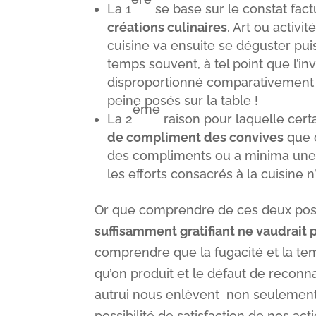
La 1
se base sur le constat fact
créations culinaires
. Art ou activ
cuisine va ensuite se déguster puis 
temps souvent, à tel point que l’i
disproportionné comparativement à 
peine posés sur la table !
ème
La 2
raison pour laquelle cert
de compliment des convives
que c
des compliments ou a minima une 
les efforts consacrés à la cuisine n
Or que comprendre de ces deux post
suffisamment gratifiant ne vaudrait 
comprendre que la fugacité et la t
qu’on produit et le défaut de reconna
autrui nous enlèvent non seulement to
possibilité de satisfaction de nos act