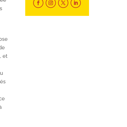
s
hose
 de
, et
du
ués
 ce
à