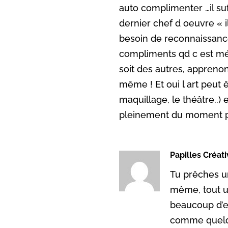
auto complimenter …il suf
dernier chef d oeuvre « i
besoin de reconnaissanc
compliments qd c est mér
soit des autres, appreno
même ! Et oui l art peut 
maquillage, le théâtre..) 
pleinement du moment p
Papilles Créat
Tu prêches un
même, tout u
beaucoup d’en
comme quelqu