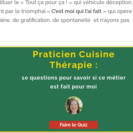
stituer le « Tout ça pour ça ! » qui véhicule déception,
t par le triomphal «
C’est moi qui l’ai fait
» qui opère
saine, de gratification, de spontanéité et n’ayons pas
Praticien Cuisine
Thérapie :
10 questions pour savoir si ce métier
est fait pour moi
Faire le Quiz