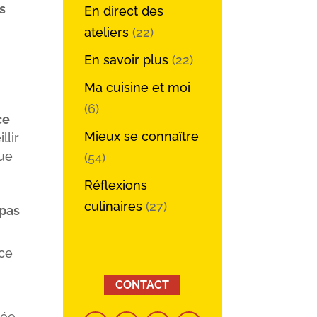
s
En direct des
ateliers
(22)
En savoir plus
(22)
Ma cuisine et moi
(6)
ce
Mieux se connaître
llir
que
(54)
Réflexions
culinaires
(27)
 pas
 ce
CONTACT
rée