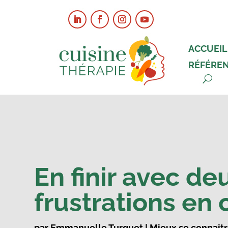
ACCUEIL
RÉFÉRE
En finir avec de
frustrations en 
par
Emmanuelle Turquet
|
Mieux se connaît