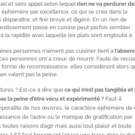
uel et sans appel selon lequel
rien ne va perdurer de
ité éphémère par excellence, ce qui se crée dans la
disparaître, et finir broyé et digéré. En un rien de
nvestissement passé en cuisine peut parfois sembler
la rapidité avec laquelle les plats sont engloutis à
aines personnes n’aiment pas cuisiner tient à
l’absen
es personnes ont à cœur de nourrir. Faute de recuei
forme de reconnaissance, elles considèrent alors 
’en valent pas la peine.
ures ? Est-ce à dire que
ce qui n’est pas tangible et
pas la peine d’être vécu et expérimenté ?
Faut-il
emporalité de nos œuvres, le caractère éphémère de
issance de l’autre ou le manque de gratification par
utes raisons d’agir mais aussi tout plaisir et toute
ions ? S’il faut forcément laisser une trace dans la du