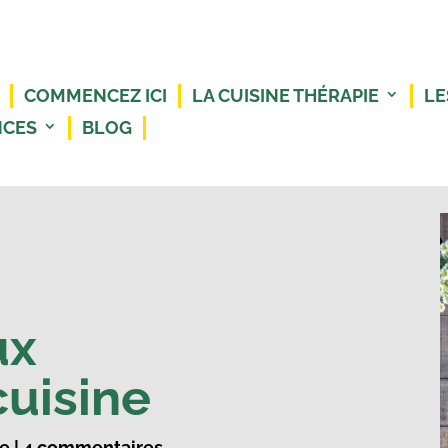
COMMENCEZ ICI
LA CUISINE THÉRAPIE
LE
NCES
BLOG
ux
cuisine
re
|
4 commentaires