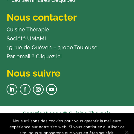
Nous contacter
Cuisine Thérapie
Société UMAMI
15 rue de Quéven – 31000 Toulouse
Par email ?
Cliquez ici
Nous suivre
Copyright 2024 © Cuisine Thérapie
Nous utilisons des cookies pour vous garantir la meilleure
Newsletter
expérience sur notre site web. Si vous continuez à utiliser ce
Plan du site
site, nous supposerons que vous en êtes satisfait.