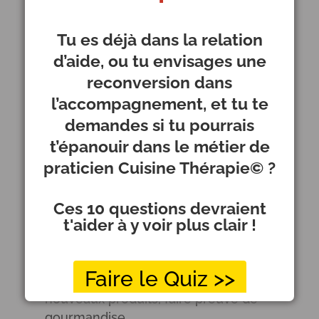
mieux
Tu es déjà dans la relation
Evidemment, toute cette éducation
d’aide, ou tu envisages une
alimentaire et ces souvenirs ont depuis
reconversion dans
lors été complétés par mes expériences
l’accompagnement, et tu te
de vie, qui m’ont permis d’affiner mes
demandes si tu pourrais
envies :
t’épanouir dans le métier de
praticien Cuisine Thérapie© ?
Donner une large part aux
dégustations diverses et variées : en
Ces 10 questions devraient
voyage ou chez moi, j’apprécie le fait
t'aider à y voir plus clair !
de savourer, de prendre le temps
d’explorer des spécialités
gastronomiques locales (tout autant
Faire le Quiz >>
que culturelles), j’aime découvrir des
nouveaux produits, faire preuve de
gourmandise.