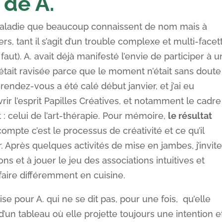
de A.
 maladie que beaucoup connaissent de nom mais à
rs, tant il s’agit d’un trouble complexe et multi-facet
faut). A. avait déjà manifesté l’envie de participer à u
s s’était ravisée parce que le moment n’était sans doute
endez-vous a été calé début janvier, et j’ai eu
vrir l’esprit Papilles Créatives, et notamment le cadre
 : celui de l’art-thérapie. Pour mémoire,
le résultat
 compte c’est le processus de créativité et ce qu’il
. Après quelques activités de mise en jambes, j’invit
ns et à jouer le jeu des associations intuitives et
à faire différemment en cuisine.
se pour A. qui ne se dit pas, pour une fois, qu’elle
 d’un tableau où elle projette toujours une intention e