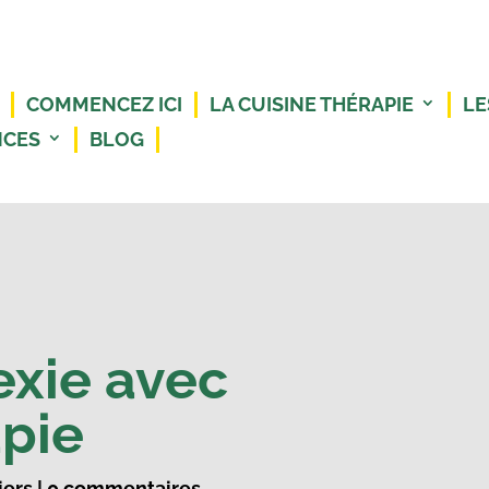
COMMENCEZ ICI
LA CUISINE THÉRAPIE
LE
NCES
BLOG
exie avec
apie
iers
|
0 commentaires