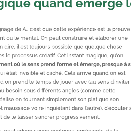
agique quand émerge 
gnage de A., c’est que cette expérience est la preuve
nt ou le mental. On peut construire et élaborer une
n dire, il est toujours possible que quelque chose
 le processus créatif. Cet instant magique, qu’on
moment où le sens prend forme et émerge, presque à 
ui était invisible et caché. Cela arrive quand on est
nd on prend le temps de jouer avec (au sens d’inviter
r au besoin sous différents angles (comme cette
réalise en tournant simplement son plat que son
t maussade voire inquiétant dans l’autre), d’écouter 
 de le laisser s’ancrer progressivement.
il peut advenir avec quelques ingrédients, de la