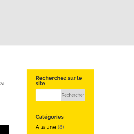
Recherchez sur le
ce
site
Catégories
A la une
(8)