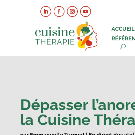
ACCUEIL
RÉFÉRE
Dépasser l’anor
la Cuisine Thér
par
Emmanuelle Turquet
|
En direct des atel