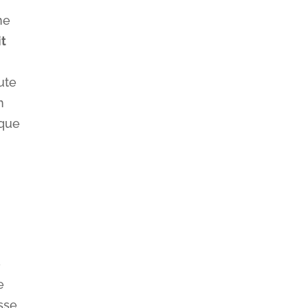
ne
it
ute
n
lque
e
e
sse