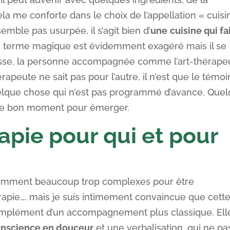
la me conforte dans le choix de l’appellation « cuisi
emble pas usurpée, il s’agit bien d’
une
cuisine qui fa
e terme magique est évidemment exagéré mais il se
sse, la personne accompagnée comme l’art-thérape
érapeute ne sait pas pour l’autre, il n’est que le témoi
uelque chose qui n’est pas programmé d’avance. Que
ue le bon moment pour émerger.
apie pour qui et pour
demment beaucoup trop complexes pour être
érapie…. mais je suis intimement convaincue que cett
complément d’un accompagnement plus classique. Ell
conscience en douceur
et une verbalisation, qui ne pa