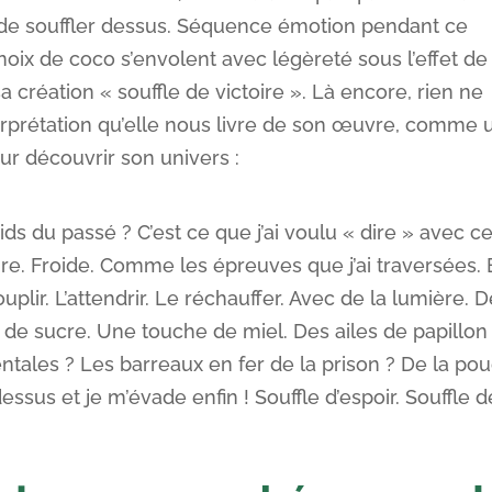
e de souffler dessus. Séquence émotion pendant ce
ix de coco s’envolent avec légèreté sous l’effet de
a création « souffle de victoire ». Là encore, rien ne
terprétation qu’elle nous livre de son œuvre, comme 
our découvrir son univers :
oids du passé ? C’est ce que j’ai voulu « dire » avec c
re. Froide. Comme les épreuves que j’ai traversées. 
ouplir. L’attendrir. Le réchauffer. Avec de la lumière. 
e de sucre. Une touche de miel. Des ailes de papillon
entales ? Les barreaux en fer de la prison ? De la po
dessus et je m’évade enfin ! Souffle d’espoir. Souffle d