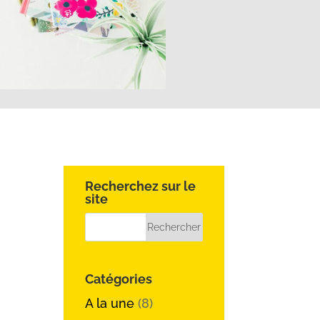
Recherchez sur le
site
Catégories
A la une
(8)