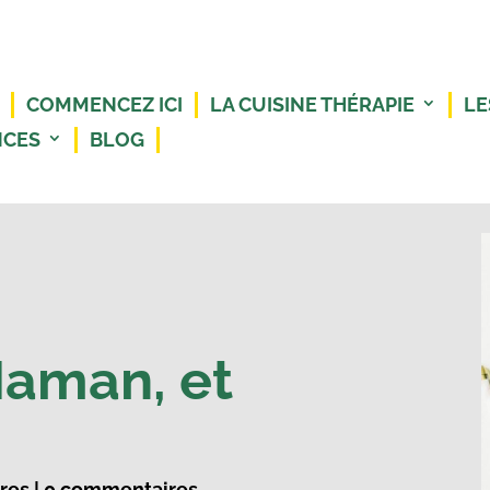
COMMENCEZ ICI
LA CUISINE THÉRAPIE
LE
NCES
BLOG
Maman, et
ires
|
0 commentaires