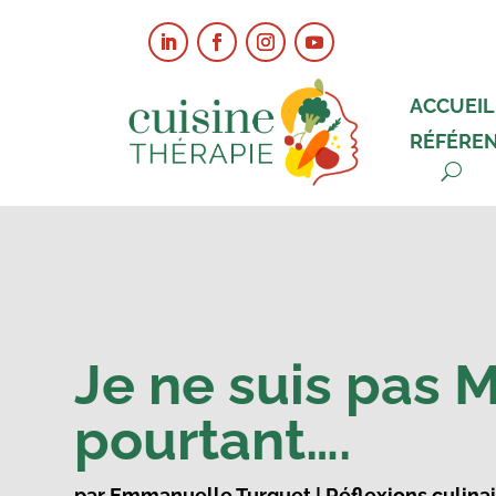
ACCUEIL
RÉFÉRE
Je ne suis pas 
pourtant….
par
Emmanuelle Turquet
|
Réflexions culina