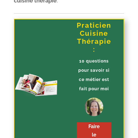
cuisine thérapie
.
Praticien
Cuisine
Thérapie
:
10 questions
pour savoir si
ce métier est
fait pour moi
Faire
le