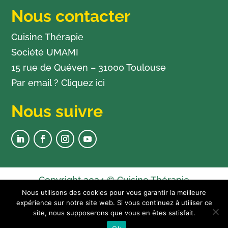
Nous contacter
Cuisine Thérapie
Société UMAMI
15 rue de Quéven – 31000 Toulouse
Par email ?
Cliquez ici
Nous suivre
Copyright 2024 © Cuisine Thérapie
Nous utilisons des cookies pour vous garantir la meilleure
Newsletter
expérience sur notre site web. Si vous continuez à utiliser ce
Plan du site
site, nous supposerons que vous en êtes satisfait.
Mentions légales