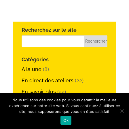
Recherchez sur le site
Catégories
A la une
(8)
En direct des ateliers
(22)
En savoir plus
(22)
Nous utilisons des cookies pour vous garantir la meilleure
Ma cuisine et moi
(6)
expérience sur notre site web. Si vous continuez à utiliser ce
site, nous supposerons que vous en êtes satisfait.
Mieux se connaître
(54)
Ok
Réflexions culinaires
(27)