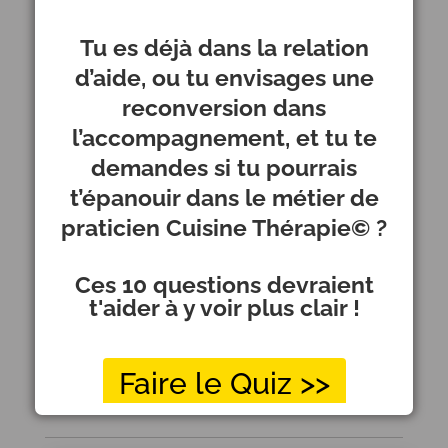
J’ai donc à cœur que cet espace inspire
cela. J’aime que ce soit beau,
Tu es déjà dans la relation
harmonieux, accueillant.
d’aide, ou tu envisages une
reconversion dans
Je n’aime pas sa couleur rouge, je la
l’accompagnement, et tu te
voudrais plus douce, mais elle est
demandes si tu pourrais
toujours propre, rangée, avec de jolis
t’épanouir dans le métier de
ustensiles, des jolis bocaux, parce que le
praticien Cuisine Thérapie© ?
beau, ça guérit le cœur et l’âme !
Ces 10 questions devraient
t'aider à y voir plus clair !
Merci Alexandra ! Pour en savoir plus sur
son parcours et ses accompagnements,
cliquez ici :
Faire le Quiz >>
https://www.alexandrahallez.com/