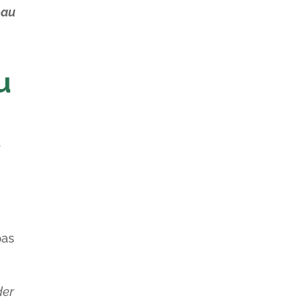
 au
u
s
pas
der