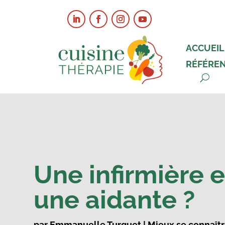
ACCUEIL
RÉFÉRE
Une infirmière e
une aidante ?
par
Emmanuelle Turquet
|
Mieux se connaît