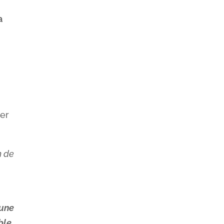
a
ier
n de
 une
ble.