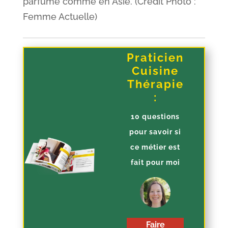
parfumé comme en Asie. (Crédit Photo :
Femme Actuelle)
Praticien
Cuisine
Thérapie
:
10 questions
pour savoir si
ce métier est
fait pour moi
Faire