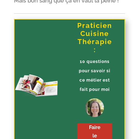
Mais bon sang que ça en vaut la peine !
Praticien
Cuisine
Thérapie
:
10 questions
pour savoir si
ce métier est
fait pour moi
Faire
le