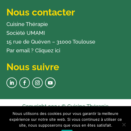
Nous contacter
Cuisine Thérapie
Société UMAMI
15 rue de Quéven – 31000 Toulouse
Par email ?
Cliquez ici
Nous suivre
Copyright 2024 © Cuisine Thérapie
Nous utilisons des cookies pour vous garantir la meilleure
Newsletter
expérience sur notre site web. Si vous continuez à utiliser ce
Plan du site
site, nous supposerons que vous en êtes satisfait.