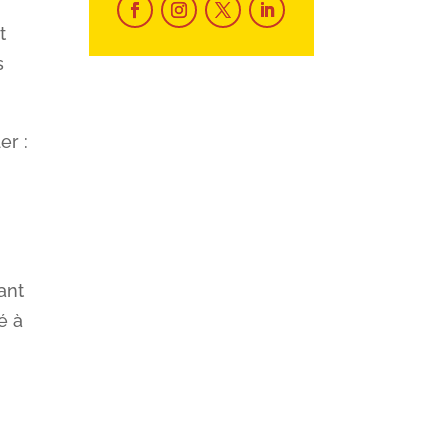
t
s
er :
ant
é à