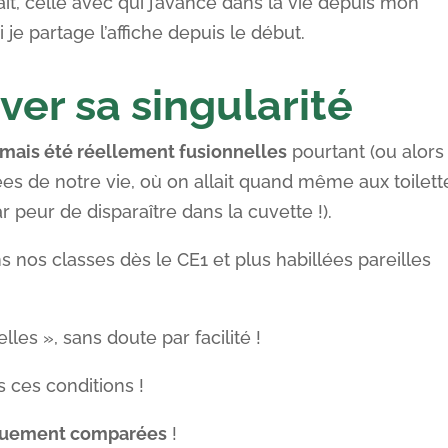
it, celle avec qui j’avance dans la vie depuis mon
 je partage l’affiche depuis le début.
uver sa singularité
amais été réellement fusionnelles
pourtant (ou alors
es de notre vie, où on allait quand même aux toilett
 peur de disparaître dans la cuvette !).
os classes dès le CE1 et plus habillées pareilles
les », sans doute par facilité !
s ces conditions !
quement comparées
!