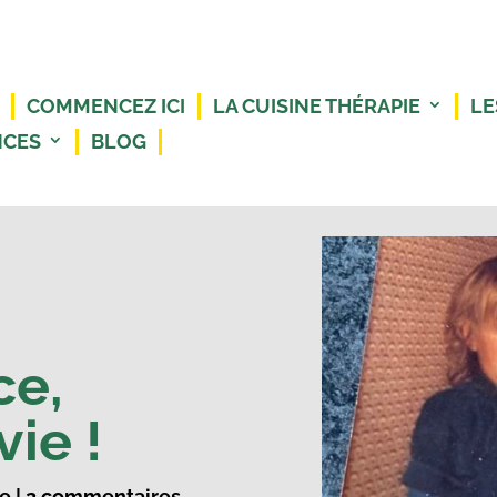
COMMENCEZ ICI
LA CUISINE THÉRAPIE
LE
NCES
BLOG
ce,
vie !
re
|
2 commentaires