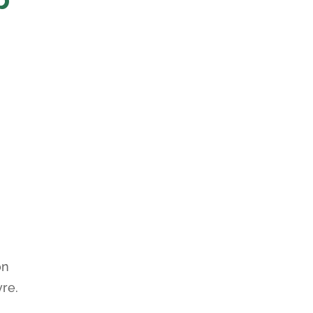
on
re.