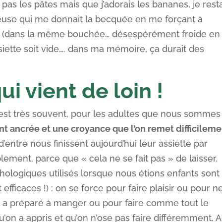
 pas les pâtes mais que j’adorais les bananes, je rest
gieuse qui me donnait la becquée en me forçant à
 (dans la même bouchée… désespérément froide en
siette soit vide…. dans ma mémoire, ça durait des
i vient de loin !
te est très souvent, pour les adultes que nous sommes
 ancrée et une croyance que l’on remet difficileme
 d’entre nous finissent aujourd’hui leur assiette par
lement, parce que « cela ne se fait pas » de laisser.
chologiques utilisés lorsque nous étions enfants sont
fficaces !) : on se force pour faire plaisir ou pour n
s a préparé à manger ou pour faire comme tout le
on a appris et qu’on n’ose pas faire différemment. A