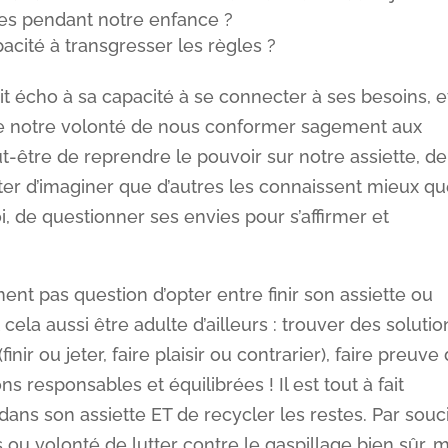
es pendant notre enfance ?
acité à transgresser les règles ?
fait écho à sa capacité à se connecter à ses besoins, e
 de notre volonté de nous conformer sagement aux
eut-être de reprendre le pouvoir sur notre assiette, de
êter d’imaginer que d’autres les connaissent mieux q
oi, de questionner ses envies pour s’affirmer et
ent pas question d’opter entre finir son assiette ou
st cela aussi être adulte d’ailleurs : trouver des solutio
finir ou jeter, faire plaisir ou contrarier), faire preuve
 responsables et équilibrées ! Il est tout à fait
 dans son assiette ET de recycler les restes. Par souc
ou volonté de lutter contre le gaspillage bien sûr, 