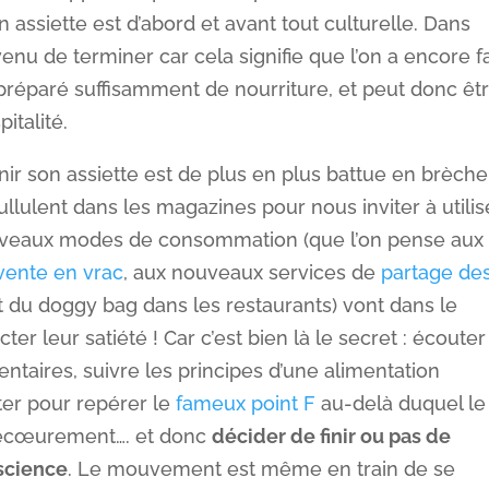
on assiette est d’abord et avant tout culturelle. Dans
venu de terminer car cela signifie que l’on a encore f
préparé suffisamment de nourriture, et peut donc êt
talité.
nir son assiette est de plus en plus battue en brèche
ullulent dans les magazines pour nous inviter à utilis
ouveaux modes de consommation (que l’on pense aux
vente en vrac
, aux nouveaux services de
partage de
du doggy bag dans les restaurants) vont dans le
er leur satiété ! Car c’est bien là le secret : écouter
entaires, suivre les principes d’une alimentation
ter pour repérer le
fameux point F
au-delà duquel le
n écœurement…. et donc
décider de finir ou pas de
nscience
. Le mouvement est même en train de se