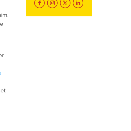
aim.
re
er
s
 et