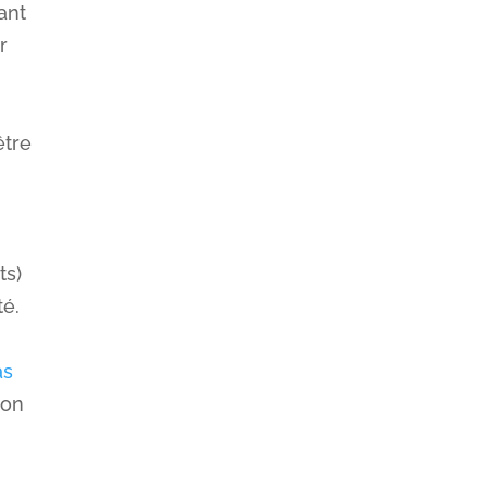
ant
r
être
ts)
té.
as
don